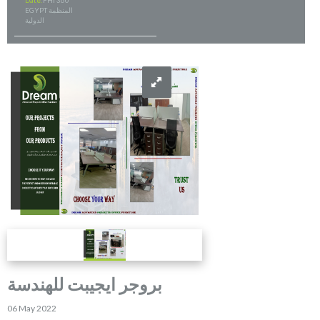
Date:
FHI 360
EGYPT المنظمة
الدولية
بروجر ايجيبت للهندسة
06 May 2022