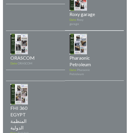
Roxy garage
Date:
Roxy
garage
ORASCOM
Pharaonic
Date:
ORASCOM
Petroleum
Date:
Pharaonic
Petroleum
FHI 360
EGYPT
المنظمة
الدولية