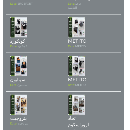
عرفة
Date:
ERO SPORT
Date:
القابضة
METITO
كونكورد
METITO
Date:
كونكورد
Date:
METITO
سينابون
METITO
Date:
سينابون
Date:
اتحاد
بتروجيت
اروراسكوم
بتروجيت
Date: