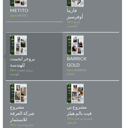
فارما
METITO
أوفرسيز
METITO
Date:
فارما
Date:
أوفرسيز
BARRICK
بروجر ايجيبت
GOLD
للهندسة
BARRICK
Date:
بروجر ايجيبت
Date:
GOLD
للهندسة
مشروع بي
مشروع
فيت بالم هيلز
شركة العرفة
مشروع بي فيت
Date:
للاستثمار
بالم هيلز
مشروع شركة
Date: