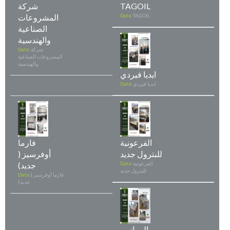
TAGOIL
شركة
TAGOIL
Date:
المشروعات
الصناعية
والهندسية
شركة
Date:
المشروعات الصناعية
والهندسية
ايديا فيردي
ايديا فيردي
Date:
الفرعونية
فارما
للبترول جديد
أوفرسيز (
الفرعونية
Date:
جديد)
للبترول جديد
فارما أوفرسيز (
Date:
جديد)
المراسم