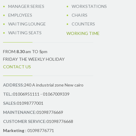
MANAGER SERIES
WORKSTATIONS
EMPLOYEES
CHAIRS
WAITING LOUNGE
COUNTERS
WAITING SEATS
WORKING TIME
FROM:
8.30
am TO
5
pm
FRIDAY THE WEEKLY HOLIDAY
CONTACT US
ADDRESS:
240 A industrial zone New cairo
TEL.:
01006951111 - 01067009339
SALES:
01098777001
MAINTENANCE:
01098776669
CUSTOMER SERVICE:
01098776668
Marketing
: 01098776771