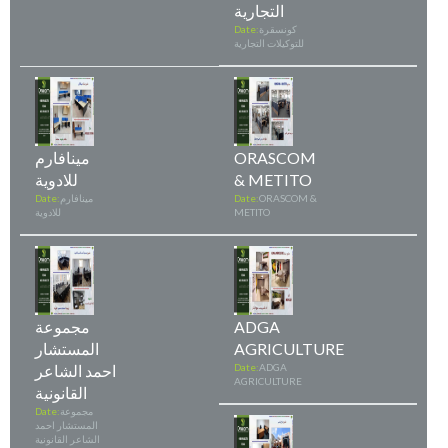
التجارية
كونسقرة
Date:
للتوكيلات التجارية
ORASCOM
مينافارم
& METITO
للادوية
ORASCOM &
Date:
مينافارم
Date:
METITO
للادوية
ADGA
مجموعة
AGRICULTURE
المستشار
ADGA
Date:
احمد الشاعر
AGRICULTURE
القانونية
مجموعة
Date:
المستشار احمد
الشاعر القانونية