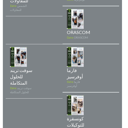
للمقاولات
الشمس
Date:
للمقاولات
ORASCOM
Date:
ORASCOM
فارما
سوفت تريند
أوفرسيز
للحلول
فارما
Date:
المتكاملة
أوفرسيز
سوفت تريند
Date:
للحلول المتكاملة
كونسقرة
للتوكيلات