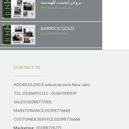
بروجر ايجيبت للهندسة
بروجر ايجيبت للهندسة
Date:
BARRICK GOLD
Date:
BARRICK GOLD
مشروع شركة العرفة
للاستثمار
مشروع شركة العرفة للاستثمار
Date:
CONTACT US
مشروع بي فيت بالم هيلز
ADDRESS:
240 A industrial zone New cairo
مشروع بي فيت بالم هيلز
Date:
TEL.:
01006951111 - 01067009339
SALES:
01098777001
TCI
MAINTENANCE:
01098776669
Date:
TCI
CUSTOMER SERVICE:
01098776668
Marketing
: 01098776771