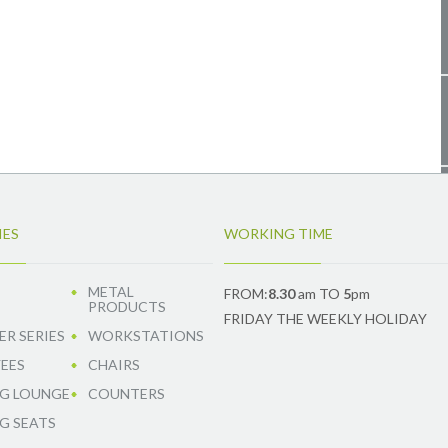
IES
WORKING TIME
METAL
FROM:
8.30
am TO
5
pm
PRODUCTS
FRIDAY THE WEEKLY HOLIDAY
R SERIES
WORKSTATIONS
EES
CHAIRS
G LOUNGE
COUNTERS
G SEATS