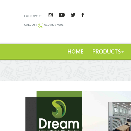
FOLLOW US:
CALL US :
01098777001
HOME
PRODUCTS