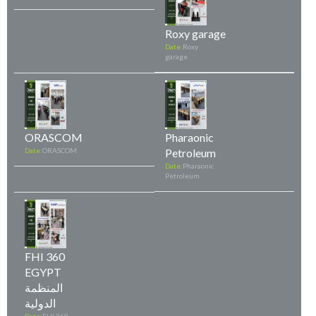
Roxy garage
Date:
Roxy
garage
ORASCOM
Pharaonic
Date:
ORASCOM
Petroleum
Date:
Pharaonic
Petroleum
FHI 360
EGYPT
المنظمة
الدولية