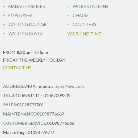
MANAGER SERIES
WORKSTATIONS
EMPLOYEES
CHAIRS
WAITING LOUNGE
COUNTERS
WAITING SEATS
WORKING TIME
FROM:
8.30
am TO
5
pm
FRIDAY THE WEEKLY HOLIDAY
CONTACT US
ADDRESS:
240 A industrial zone New cairo
TEL.:
01006951111 - 01067009339
SALES:
01098777001
MAINTENANCE:
01098776669
CUSTOMER SERVICE:
01098776668
Marketing
: 01098776771