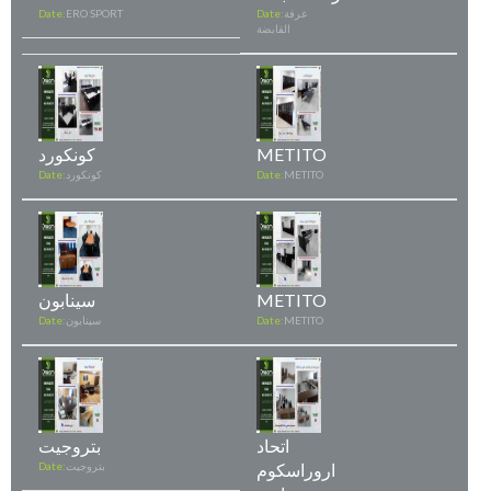
عرفة
Date:
ERO SPORT
Date:
القابضة
METITO
كونكورد
METITO
Date:
كونكورد
Date:
METITO
سينابون
METITO
Date:
سينابون
Date:
اتحاد
بتروجيت
اروراسكوم
بتروجيت
Date: