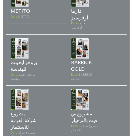
فارما
METITO
أوفرسيز
METITO
Date:
فارما
Date:
أوفرسيز
BARRICK
بروجر ايجيبت
GOLD
للهندسة
BARRICK
Date:
بروجر ايجيبت
Date:
GOLD
للهندسة
مشروع بي
مشروع
فيت بالم هيلز
شركة العرفة
مشروع بي فيت
Date:
للاستثمار
بالم هيلز
مشروع شركة
Date: