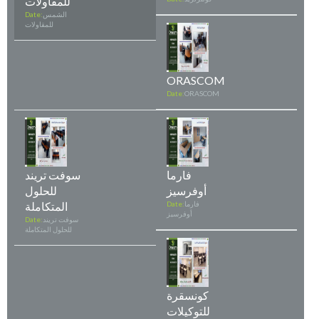
للمقاولات
الشمس
Date:
للمقاولات
ORASCOM
Date:
ORASCOM
فارما
سوفت تريند
أوفرسيز
للحلول
فارما
Date:
المتكاملة
أوفرسيز
سوفت تريند
Date:
للحلول المتكاملة
كونسقرة
للتوكيلات