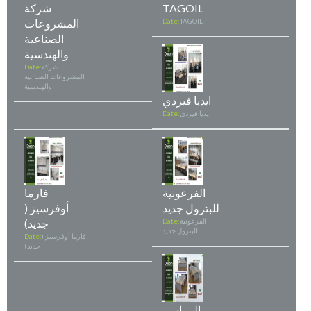
TAGOIL
شركة
TAGOIL
Date:
المشروعات
الصناعية
والهندسية
شركة
Date:
المشروعات الصناعية
والهندسية
ايديا فيردي
ايديا فيردي
Date:
الفرعونية
فارما
للبترول جديد
أوفرسيز (
الفرعونية
Date:
جديد)
للبترول جديد
فارما أوفرسيز (
Date:
جديد)
المراسم