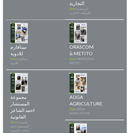
التجارية
كونسقرة
Date:
للتوكيلات التجارية
ORASCOM
مينافارم
& METITO
للادوية
ORASCOM &
Date:
مينافارم
Date:
METITO
للادوية
ADGA
مجموعة
AGRICULTURE
المستشار
ADGA
Date:
احمد الشاعر
AGRICULTURE
القانونية
مجموعة
Date:
المستشار احمد
الشاعر القانونية