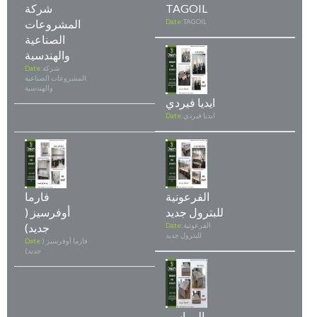
TAGOIL
شركة
TAGOIL
Date:
المشروعات
الصناعية
والهندسية
شركة
Date:
المشروعات الصناعية
والهندسية
ايديا فيردي
ايديا فيردي
Date:
الفرعونية
فارما
للبترول جديد
أوفرسيز (
الفرعونية
Date:
جديد)
للبترول جديد
فارما أوفرسيز (
Date:
جديد)
المراسم