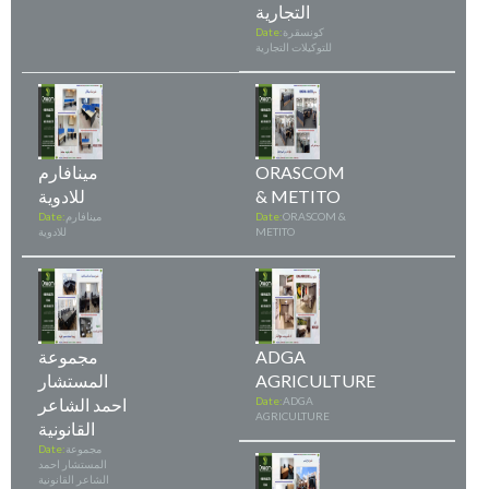
التجارية
كونسقرة
Date:
للتوكيلات التجارية
ORASCOM
مينافارم
& METITO
للادوية
ORASCOM &
Date:
مينافارم
Date:
METITO
للادوية
ADGA
مجموعة
AGRICULTURE
المستشار
ADGA
Date:
احمد الشاعر
AGRICULTURE
القانونية
مجموعة
Date:
المستشار احمد
الشاعر القانونية