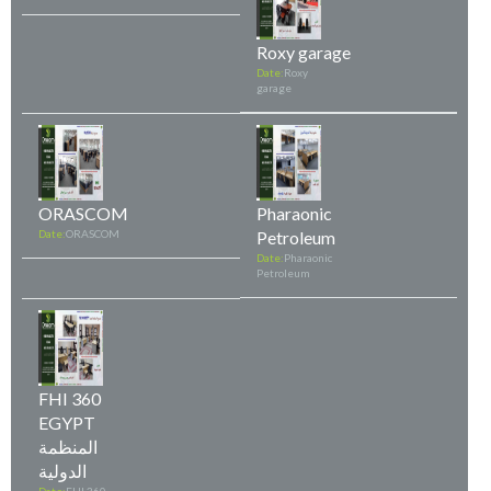
Roxy garage
Date:
Roxy
garage
ORASCOM
Pharaonic
Date:
ORASCOM
Petroleum
Date:
Pharaonic
Petroleum
FHI 360
EGYPT
المنظمة
الدولية