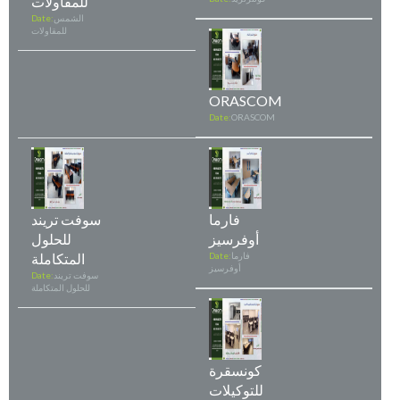
للمقاولات
الشمس
Date:
للمقاولات
ORASCOM
Date:
ORASCOM
فارما
سوفت تريند
أوفرسيز
للحلول
فارما
Date:
المتكاملة
أوفرسيز
سوفت تريند
Date:
للحلول المتكاملة
كونسقرة
للتوكيلات