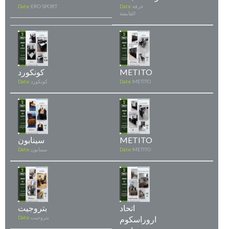
عرفة
Date:
ERO SPORT
Date:
القابضة
METITO
كونكورد
METITO
Date:
كونكورد
Date:
METITO
سينابون
METITO
Date:
سينابون
Date:
اتحاد
بتروجيت
اروراسكوم
بتروجيت
Date: