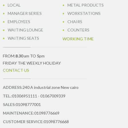
LOCAL
METAL PRODUCTS
MANAGER SERIES
WORKSTATIONS
EMPLOYEES
CHAIRS
WAITING LOUNGE
COUNTERS
WAITING SEATS
WORKING TIME
FROM:
8.30
am TO
5
pm
FRIDAY THE WEEKLY HOLIDAY
CONTACT US
ADDRESS:
240 A industrial zone New cairo
TEL.:
01006951111 - 01067009339
SALES:
01098777001
MAINTENANCE:
01098776669
CUSTOMER SERVICE:
01098776668