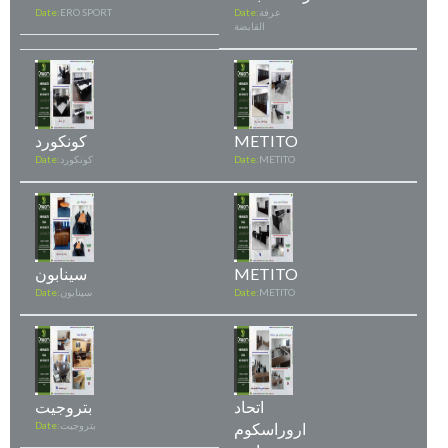
عرفة
Date:
ERO SPORT
Date:
القابضة
METITO
كونكورد
METITO
Date:
كونكورد
Date:
METITO
سينابون
METITO
Date:
سينابون
Date:
اتحاد
بتروجيت
اروراسكوم
بتروجيت
Date: