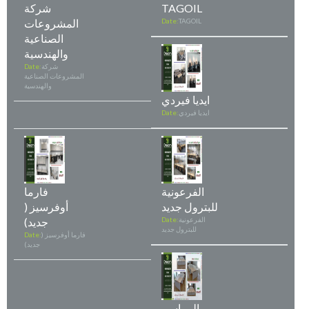
TAGOIL
شركة
TAGOIL
Date:
المشروعات
الصناعية
والهندسية
شركة
Date:
المشروعات الصناعية
والهندسية
ايديا فيردي
ايديا فيردي
Date:
الفرعونية
فارما
للبترول جديد
أوفرسيز (
الفرعونية
Date:
جديد)
للبترول جديد
فارما أوفرسيز (
Date:
جديد)
المراسم