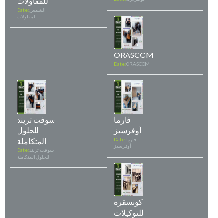
للمقاولات
الشمس
Date:
للمقاولات
ORASCOM
Date:
ORASCOM
فارما
سوفت تريند
أوفرسيز
للحلول
فارما
Date:
المتكاملة
أوفرسيز
سوفت تريند
Date:
للحلول المتكاملة
كونسقرة
للتوكيلات