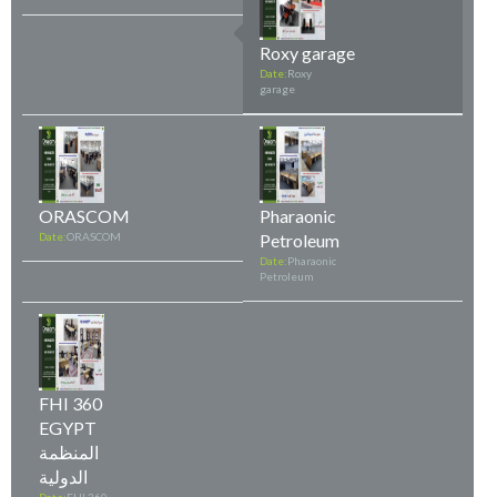
Roxy garage
Date:
Roxy
garage
ORASCOM
Pharaonic
Date:
ORASCOM
Petroleum
Date:
Pharaonic
Petroleum
FHI 360
EGYPT
المنظمة
الدولية