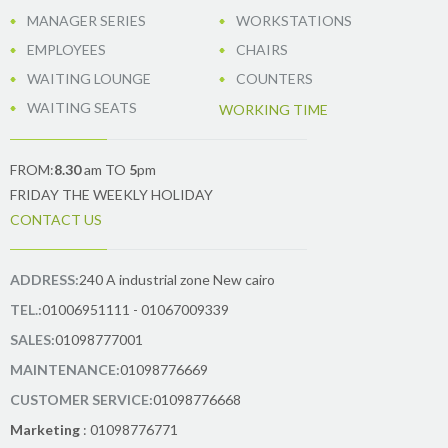
MANAGER SERIES
WORKSTATIONS
EMPLOYEES
CHAIRS
WAITING LOUNGE
COUNTERS
WAITING SEATS
WORKING TIME
FROM:
8.30
am TO
5
pm
FRIDAY THE WEEKLY HOLIDAY
CONTACT US
ADDRESS:
240 A industrial zone New cairo
TEL.:
01006951111 - 01067009339
SALES:
01098777001
MAINTENANCE:
01098776669
CUSTOMER SERVICE:
01098776668
Marketing
: 01098776771