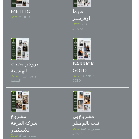
فارما
METITO
أوفرسيز
METITO
Date:
فارما
Date:
أوفرسيز
BARRICK
بروجر ايجيبت
GOLD
للهندسة
BARRICK
Date:
بروجر ايجيبت
Date:
GOLD
للهندسة
مشروع بي
مشروع
فيت بالم هيلز
شركة العرفة
مشروع بي فيت
Date:
للاستثمار
بالم هيلز
مشروع شركة
Date: