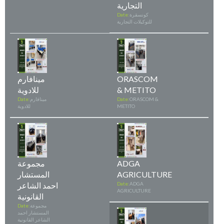
التجارية
كونسقرة
Date:
للتوكيلات التجارية
ORASCOM
مينافارم
& METITO
للادوية
ORASCOM &
Date:
مينافارم
Date:
METITO
للادوية
ADGA
مجموعة
AGRICULTURE
المستشار
ADGA
Date:
احمد الشاعر
AGRICULTURE
القانونية
مجموعة
Date:
المستشار احمد
الشاعر القانونية